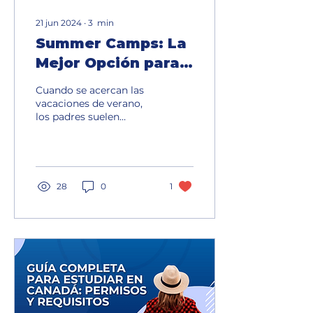
21 jun 2024
∙
3
min
Summer Camps: La
Mejor Opción para
Vivir las
Cuando se acercan las
Vacaciones
vacaciones de verano,
los padres suelen
preguntarse cómo
hacer para que sus hijos
aprovechen el tiempo
de manera...
28
0
1