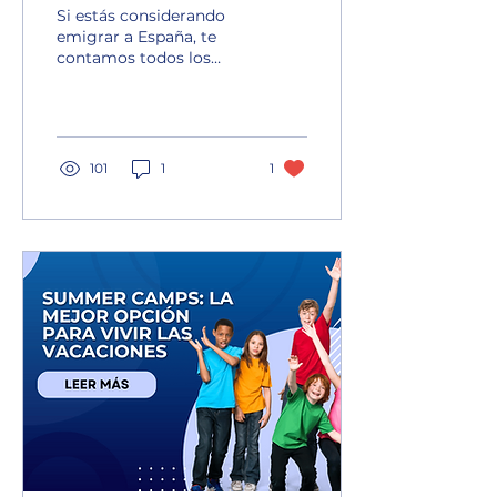
Requisitos y
Si estás considerando
Consejos
emigrar a España, te
contamos todos los
beneficios, trámites y
requisitos necesarios.
101
1
1