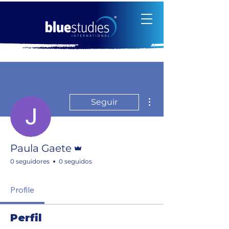
Más acciones
Seguir
Administrador
Paula Gaete
0 seguidores
0 seguidos
Profile
Perfil