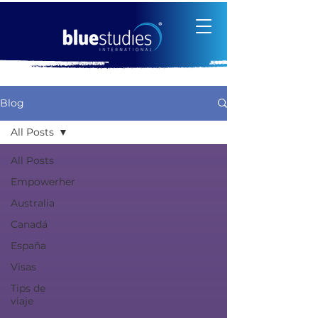
Blog
All Posts
All Posts
Empowerher
Australia
Canadá
España
Visas
Tips de
viaje