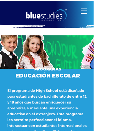
PROGRAMAS
EDUCACIÓN ESCOLAR
El programa de High School está diseñado
para estudiantes de bachillerato de entre 12
y 18 años que buscan enriquecer su
aprendizaje mediante una experiencia
educativa en el extranjero. Este programa
les permite perfeccionar el idioma,
interactuar con estudiantes internacionales