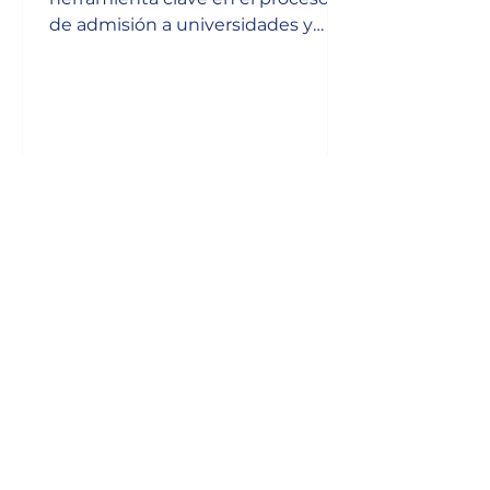
de admisión a universidades y
programas de posgrado.
Nuevos Límites para