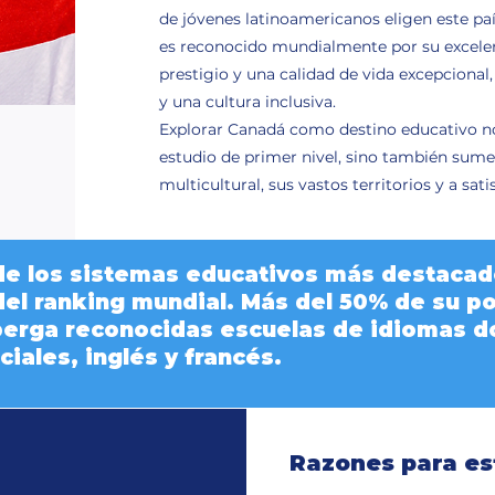
de jóvenes latinoamericanos eligen este p
es reconocido mundialmente por su excelen
prestigio y una calidad de vida excepcional
y una cultura inclusiva.
Explorar Canadá como destino educativo no
estudio de primer nivel, sino también sume
multicultural, sus vastos territorios y a sati
e los sistemas educativos más destacados
del ranking mundial. Más del 50% de su p
alberga reconocidas escuelas de idiomas 
iales, inglés y francés.
Razones para es