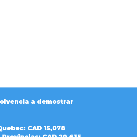
ara tramitar la visa
.
olvencia a demostrar
Quebec: CAD 15,078
 Provincias: CAD 20,635