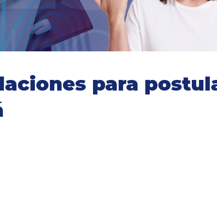
ciones para postular
á
ara aprovechar al máximo el tiempo que estudies en Canadá,
eben cumplir con algunos requisitos de ingreso. Los requisit
dioma inglés te ayudarán para tener éxito en tu curso. Otros 
segurar que tengas cobertura de seguro médico y de que pu
ientras estés en Canadá.