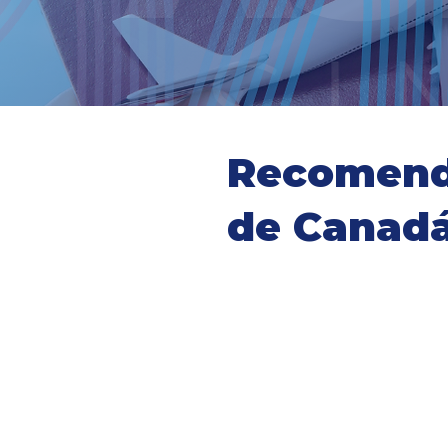
Recomenda
de Canad
P
d
i
a
m