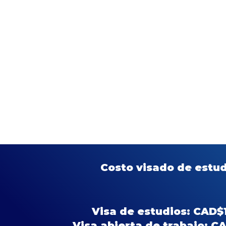
P
2
C
C
d
C
C
O
D
Costo visado de estud
Visa de estudios: CAD
Visa abierta de trabajo: 