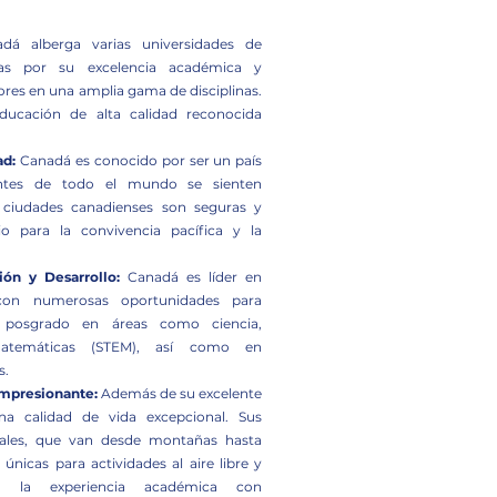
á alberga varias universidades de
as por su excelencia académica y
res en una amplia gama de disciplinas.
educación de alta calidad reconocida
ad:
Canadá es conocido por ser un país
iantes de todo el mundo se sienten
s ciudades canadienses son seguras y
o para la convivencia pacífica y la
ión y Desarrollo:
Canadá es líder en
, con numerosas oportunidades para
 posgrado en áreas como ciencia,
 matemáticas (STEM), así como en
s.
Impresionante:
Además de su excelente
a calidad de vida excepcional. Sus
urales, que van desde montañas hasta
únicas para actividades al aire libre y
do la experiencia académica con