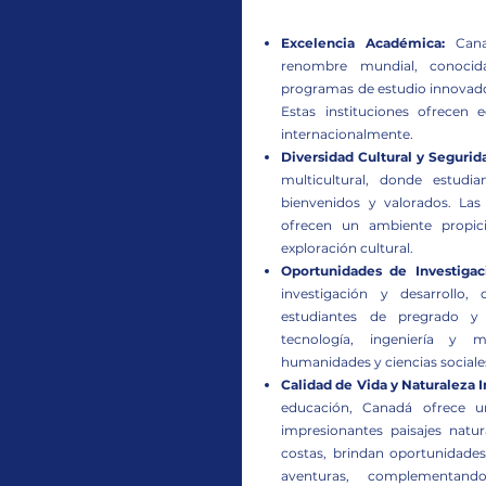
Excelencia Académica:
Canad
renombre mundial, conocid
programas de estudio innovado
Estas instituciones ofrecen 
internacionalmente.
Diversidad Cultural y Segurid
multicultural, donde estud
bienvenidos y valorados. La
ofrecen un ambiente propici
exploración cultural.
Oportunidades de Investigac
investigación y desarrollo
estudiantes de pregrado y
tecnología, ingeniería y
humanidades y ciencias sociale
Calidad de Vida y Naturaleza 
educación, Canadá ofrece un
impresionantes paisajes nat
costas, brindan oportunidades 
aventuras, complementan