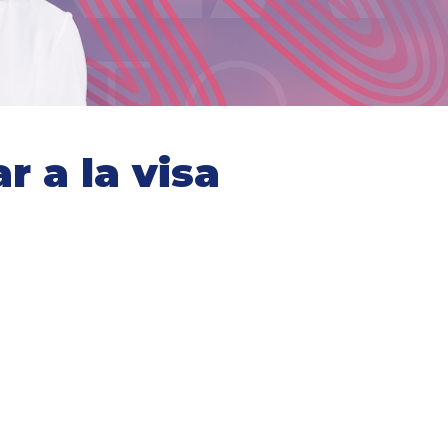
 a la visa
 los estudiantes
os académicos y del
requisitos son para
edas recibir cuidados