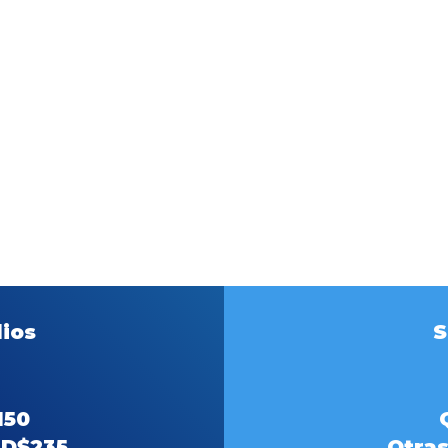
asaporte legal y vigente.
 fotos tamaño pasaporte.
onstancia de fondos: por cada mes que estudies en Canadá.
arta de aceptación emitida por una escuela acreditada (DLI) p
e estudios de Canadá.
arta donde expliques tus motivaciones al estudiar en Canadá
ertificado de aceptación por estado.
tros documentos según tu nacionalidad.
atos biométricos.
ios
S
$150
CAD$235
Otras