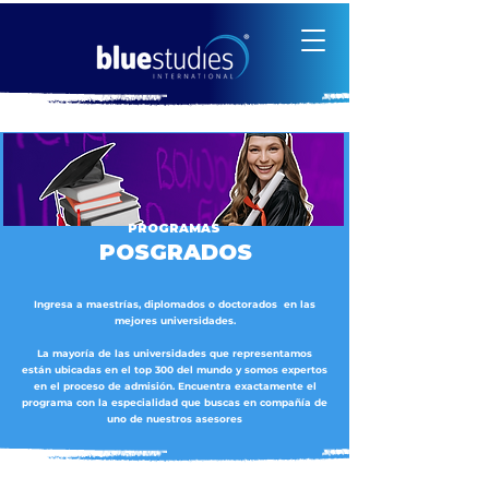
PROGRAMAS
POSGRADOS
Ingresa a maestrías, diplomados o doctorados en las
mejores universidades.
La mayoría de las universidades que representamos
están ubicadas en el top 300 del mundo y somos expertos
en el proceso de admisión. Encuentra exactamente el
programa con la especialidad que buscas en compañía de
uno de nuestros asesores