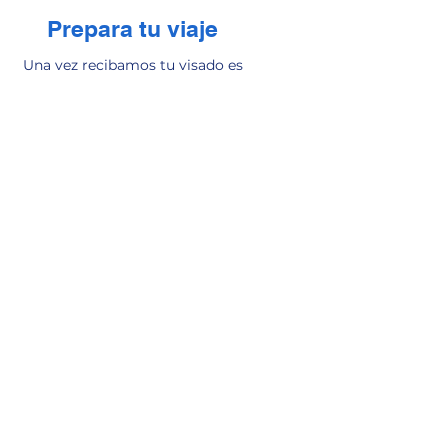
Prepara tu viaje
Una vez recibamos tu visado es
momento de preparar tu viaje, te
apoyaremos con contactos para
compras de pasajes aéreos y todo lo
que necesites para llegar a tu destino
en nuestra sesión de predeparture.
RESERVAR