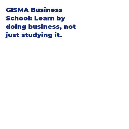
GISMA Business
School: Learn by
doing business, not
just studying it.
¿Por qué estudiar en
GISMA?
Excelencia académica
Diversidad cultural
Asociaciones con Instituciones de
primer nivel