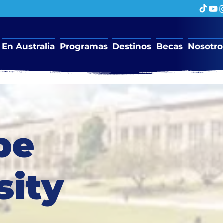
En Australia
Programas
Destinos
Becas
Nosotro
be
sity