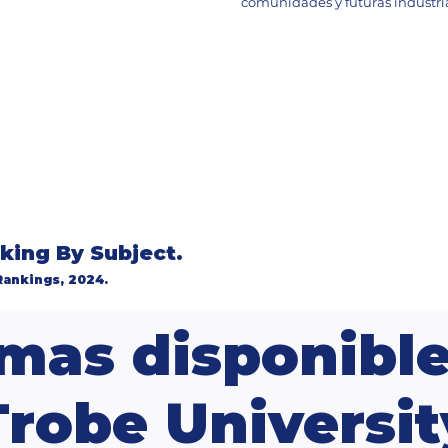
comunidades y futuras industri
en La Trobe
ores universidades del
ión
vel
ing By Subject.
Rankings, 2024.
mas disponible
Trobe Universit