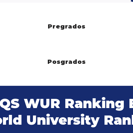
Pregrados
Posgrados
 QS WUR Ranking B
ld University Ran