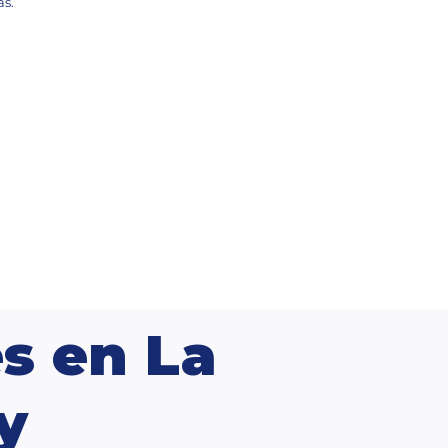
as.
s en La
y