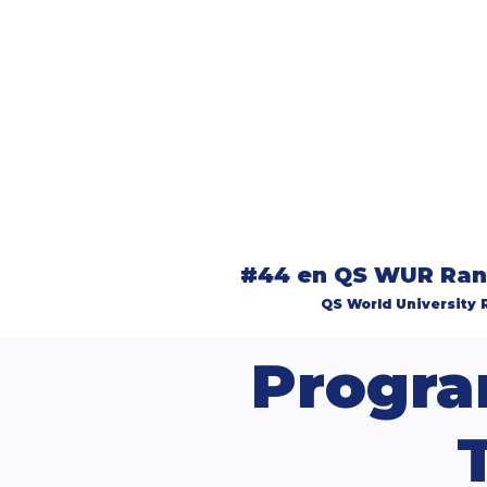
¿Por qué estudiar 
University?
Excelencia Académica
Pertenece al 1% de las mej
mundo
Gran diversidad y la inclus
Investigación de primer ni
#44 en QS WUR Rank
QS World University 
Progra