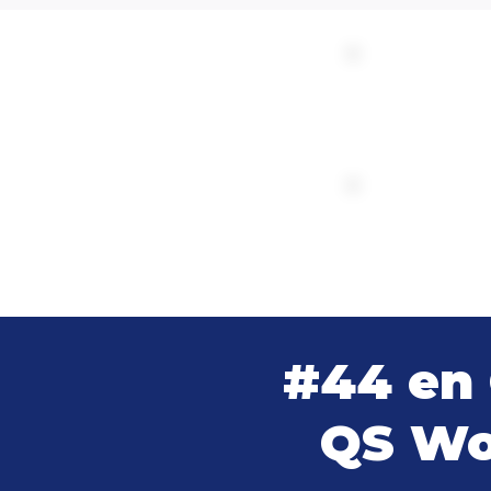
#44 en
QS Wor