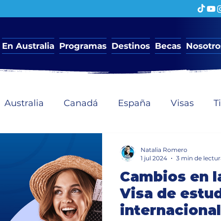
En Australia
Programas
Destinos
Becas
Nosotro
Australia
Canadá
España
Visas
T
les
Becas de estudio
Natalia Romero
1 jul 2024
3 min de lectur
Cambios en la
Visa de estu
internacional