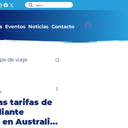
Log In
s
Eventos
Noticias
Contacto
ips de viaje
a
s tarifas de
diante
 en Australia