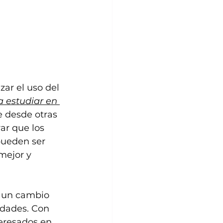
ar el uso del 
a estudiar en 
e desde otras 
ar que los 
pueden ser 
mejor y 
 un cambio 
idades. Con 
teresados en 