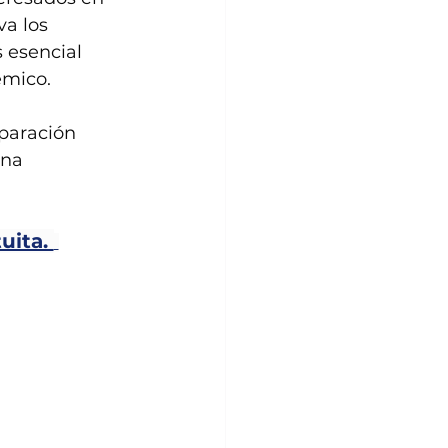
a los 
 esencial 
mico. 
eparación 
na 
uita. 