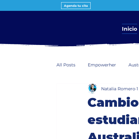
Agenda tu cita
Inicio
All Posts
Empowerher
Aust
Natalia Romero
1
Estudiantes internacionales
Cambios
estudia
Austral