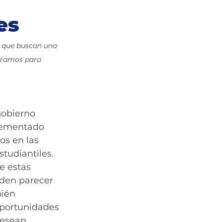
es
s que buscan una 
oramos para 
gobierno 
lementado 
os en las 
studiantiles. 
e estas 
den parecer 
ién 
portunidades 
desean 