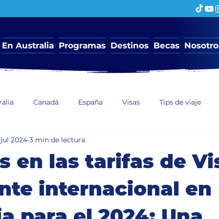
En Australia
Programas
Destinos
Becas
Nosotro
ralia
Canadá
España
Visas
Tips de viaje
 jul 2024
3 min de lectura
Becas de estudio
 en las tarifas de Vi
nte internacional en
ia para el 2024: Una