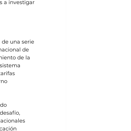
 a investigar 
e de una serie 
nacional de 
miento de la 
sistema 
arifas 
rno 
do 
esafío, 
acionales 
cación 